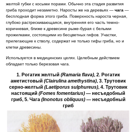
желтой губки с косыми порами. Обычно эта стадия развития
гриба проходит незаметно. Наросты же на деревьях —
чага
—
бесплодная форма этого гриба. Поверхность нароста черная,
глубоко растрескивающаяся, внутренняя его часть темно-
коричневая, ближе к древесине рыже-бурая с белыми
прожилками, состоящими из бесцветных гифов. Участки,
прилегающие к стволу, содержат не только гифы гриба, но и
клетки древесины.
Используется в медицинских целях. Целебным действием
обладает только березовая чага.
1
.
Рогатик желтый
(Ramaria flava)
, 2. Рогатик
аметистовый
(Clairulina amethystina)
, 3. Трутовик
серно-желтый
(Laetiporus sulphureus)
, 4. Трутовик
настоящий
(Fomes fomentarius)
—
несъедобный
гриб, 5. Чага
(Inonotus obliquus)
—
несъедобный
гриб