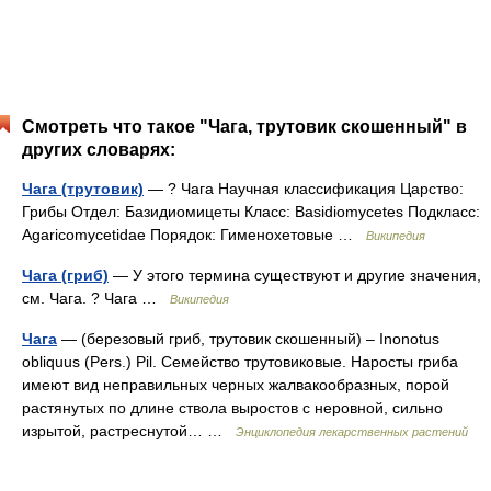
Смотреть что такое "Чага, трутовик скошенный" в
других словарях:
Чага (трутовик)
— ? Чага Научная классификация Царство:
Грибы Отдел: Базидиомицеты Класс: Basidiomycetes Подкласс:
Agaricomycetidae Порядок: Гименохетовые …
Википедия
Чага (гриб)
— У этого термина существуют и другие значения,
см. Чага. ? Чага …
Википедия
Чага
— (березовый гриб, трутовик скошенный) – Inonotus
obliquus (Pers.) Pil. Семейство трутовиковые. Наросты гриба
имеют вид неправильных черных жалвакообразных, порой
растянутых по длине ствола выростов с неровной, сильно
изрытой, растреснутой… …
Энциклопедия лекарственных растений