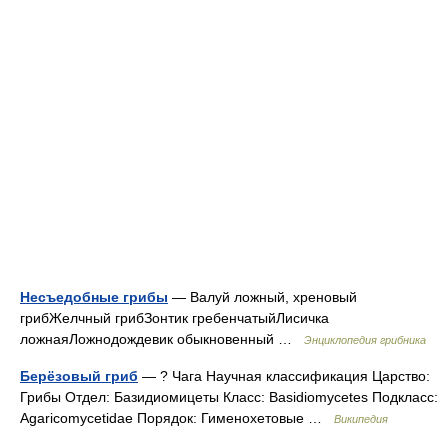
Несъедобные грибы
— Валуй ложный, хреновый
грибЖелчный грибЗонтик гребенчатыйЛисичка
ложнаяЛожнодождевик обыкновенный …
Энциклопедия грибника
Берёзовый гриб
— ? Чага Научная классификация Царство:
Грибы Отдел: Базидиомицеты Класс: Basidiomycetes Подкласс:
Agaricomycetidae Порядок: Гименохетовые …
Википедия